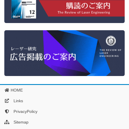
HOME
Links
PrivacyPolicy
Sitemap