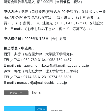
研究会報告単品購入1部2,000円（当日価格、税込）
申込方法
：発表（口頭発表(質疑込み 20 分程度)，又はポスター発
表(現地のみ)を希望される方は，（1）題目，（2）発表者（全
員），（3）所属，（4）連絡先（TEL，FAX，E-mail）を明記の
上，E-mailにてお申し込み下さい．奮ってご応募下さい．
申込締切日
：2026年8月28日（金）必着
担当委員・申込先
：
西澤 典彦（名古屋大学 大学院工学研究科）
TEL／FAX：052-789-3164／052-789-4437
E-mail：nishizawa.norihiko.w4[at]f.mail.nagoya-u.ac.jp
鈴木 将之（同志社大学 理工学部電子工学科）
TEL／FAX：0774-65-6123／0774-65-6801
E-mail：masuzuki[at]mail.doshisha.ac.jp
Events
カテゴリー
Events