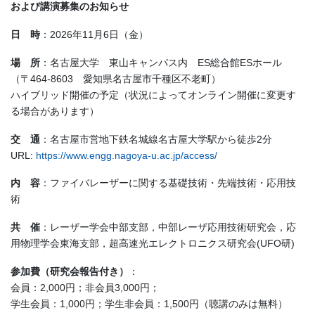
および講演募集のお知らせ
日 時
：2026年11月6日（金）
場 所
：名古屋大学 東山キャンパス内 ES総合館ESホール
（〒464-8603 愛知県名古屋市千種区不老町）
ハイブリッド開催の予定（状況によってオンライン開催に変更す
る場合があります）
交 通
：名古屋市営地下鉄名城線名古屋大学駅から徒歩2分
URL:
https://www.engg.nagoya-u.ac.jp/access/
内 容
：ファイバレーザーに関する基礎技術・先端技術・応用技
術
共 催
：レーザー学会中部支部，中部レーザ応用技術研究会，応
用物理学会東海支部，超高速光エレクトロニクス研究会(UFO研)
参加費（研究会報告付き）
：
会員：2,000円；非会員3,000円；
学生会員：1,000円；学生非会員：1,500円（聴講のみは無料）